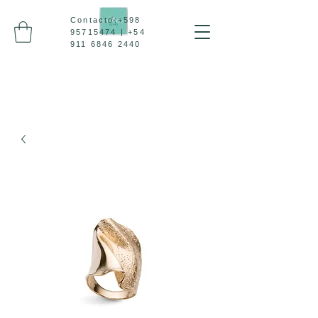
Contacto:
+598
95715474
|
+54
911 6846 2440