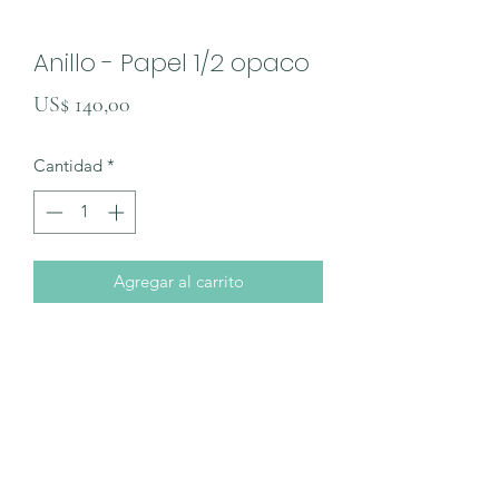
Anillo - Papel 1/2 opaco
Precio
US$ 140,00
Cantidad
*
Agregar al carrito
Anillo italiano de plata 925 con baño
en oro 24. Modelo perteneciente a la
colección "papel"