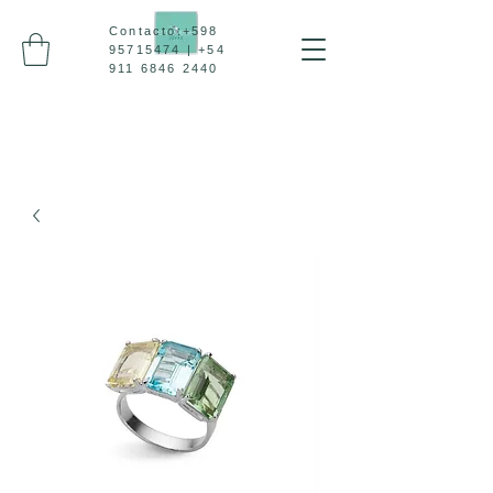
Contacto:
+598
95715474
|
+54
911 6846 2440